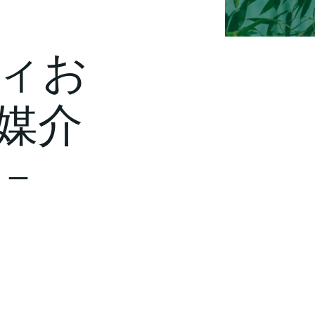
ィお
媒介
–