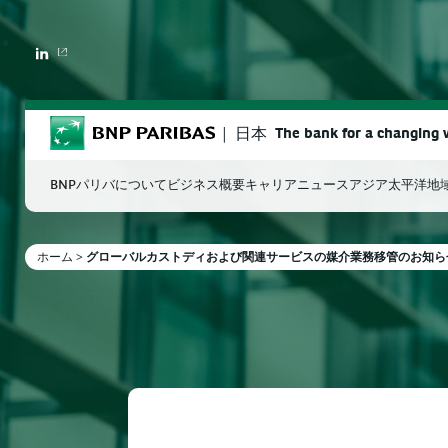
LINKEDIN
BNP Paribas
日本
The bank for a changing 
BNPパリバについて
ビジネス概要
キャリア
ニュース
アジア太平洋地
ホーム
>
グローバルカストディおよび関連サービスの媒介業務移管のお知らせ 
検索ワードを入力