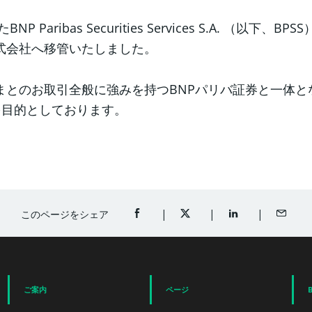
 Paribas Securities Services S.A. 
株式会社へ移管いたしました。
さまとのお取引全般に強みを持つBNPパリバ証券と一体
を目的としております。
このページをシェア
FACEBOOKでシェア（新規ウィンドウ
TWITTERでシェア（新規ウ
LINKEDINでシ
メール
ご案内
ページ