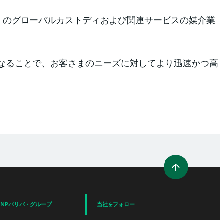
（以下、BPSS）のグローバルカストディおよび関連サービスの媒介業
となることで、お客さまのニーズに対してより迅速かつ高
を開く）
ィンドウを開く）
ェア（新規ウィンドウを開く）
でシェア
BNPパリバ・グループ
当社をフォロー