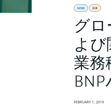
NEWS
日本
グロ
よび
業務
BN
FEBRUARY 1, 2019