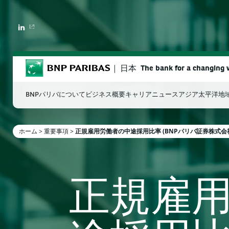
LINKEDIN
BNP Paribas
日本
The bank for a changing 
BNPパリバについて
ビジネス概要
キャリア
ニュース
アジア太平洋地
ホーム
>
重要事項
>
正規雇用労働者の中途採用比率 (BNPパリバ証券株式会
検索ワードを入力
正規雇