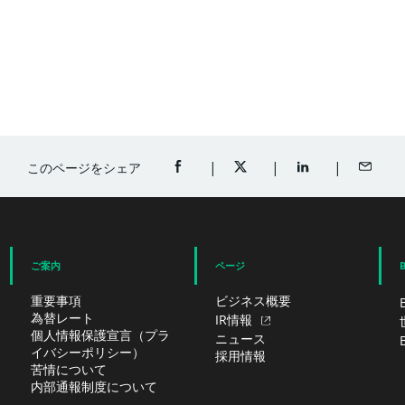
このページをシェア
FACEBOOKでシェア（新規ウィンドウ
TWITTERでシェア（新規ウ
LINKEDINでシ
メール
ご案内
ページ
重要事項
ビジネス概要
為替レート
IR情報
個人情報保護宣言（プラ
ニュース
イバシーポリシー）
採用情報
苦情について
内部通報制度について