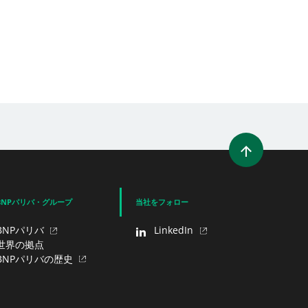
を開く）
ィンドウを開く）
ェア（新規ウィンドウを開く）
でシェア
BNPパリバ・グループ
当社をフォロー
BNPパリバ
LinkedIn
世界の拠点
BNPパリバの歴史