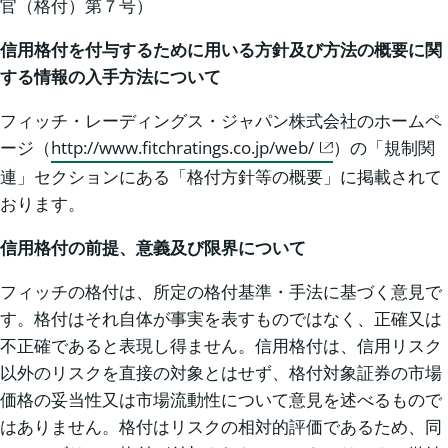
官（格付）第７号）
信用格付を付与するために用いる方針及び方法の概要に関
する情報の入手方法について
フィッチ・レーディングス・ジャパン株式会社のホームペ
ージ（
http://www.fitchratings.co.jp/web/
）の「規制関
連」セクションにある「格付方針等の概要」に掲載されて
おります。
信用格付の前提、意義及び限界について
フィッチの格付は、所定の格付基準・手法に基づく意見で
す。格付はそれ自体が事実を表すものではなく、正確又は
不正確であると表現し得ません。信用格付は、信用リスク
以外のリスクを直接の対象とはせず、格付対象証券の市場
価格の妥当性又は市場流動性について意見を述べるもので
はありません。格付はリスクの相対的評価であるため、同