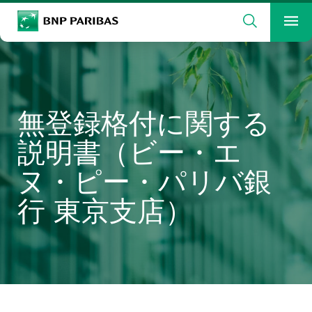
検索
BNP Paribas
メ
検索ワードを入力
検索
無登録格付に関する
説明書（ビー・エ
ヌ・ピー・パリバ銀
行 東京支店）