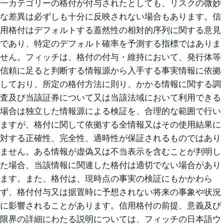
一カテゴリーの格付が付与されたとしても、リスクの微妙
な差異は必ずしも十分に反映されない場合もあります。信
用格付はデフォルトする蓋然性の相対的序列に関する意見
であり、特定のデフォルト確率を予測する指標ではありま
せん。フィッチは、格付の付与・維持において、発行体等
信頼に足ると判断する情報源から入手する事実情報に依拠
しており、所定の格付方法に則り、かかる情報に関する調
査及び当該証券について又は当該法域において利用できる
場合は独立した情報源による検証を、合理的な範囲で行い
ますが、格付に関して依拠する全情報又はその使用結果に
対する正確性、完全性、適時性が保証されるものではあり
ません。ある情報が虚偽又は不当表示を含むことが判明し
た場合、当該情報に関連した格付は適切でない場合があり
ます。また、格付は、現時点の事実の検証にもかかわら
ず、格付付与又は据置時に予想されない将来の事象や状況
に影響されることがあります。信用格付の前提、意義及び
限界の詳細にわたる説明については、フィッチの日本語ウ