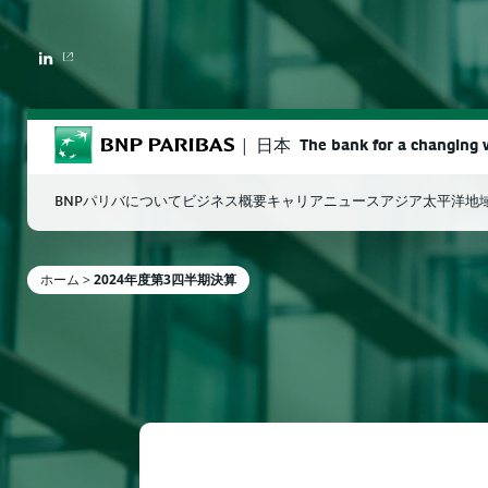
LINKEDIN
BNP Paribas
日本
The bank for a changing 
BNPパリバについて
ビジネス概要
キャリア
ニュース
アジア太平洋地
ホーム
>
2024年度第3四半期決算
検索ワードを入力