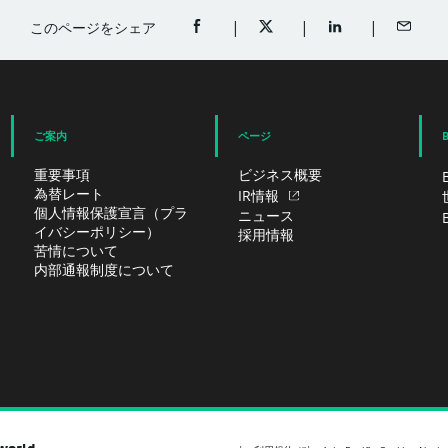
このページをシェア
FACEBOOKでシェア（新規ウィンドウ
TWITTERでシェア（新規ウ
LINKEDINでシ
メール
ご案内
ページ
重要事項
ビジネス概要
為替レート
IR情報
個人情報保護宣言（プラ
ニュース
イバシーポリシー）
採用情報
苦情について
内部通報制度について