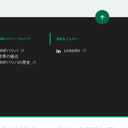
を開く）
ィンドウを開く）
ェア（新規ウィンドウを開く）
でシェア
BNPパリバ・グループ
当社をフォロー
BNPパリバ
LinkedIn
世界の拠点
BNPパリバの歴史