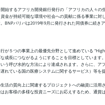
を開始するアフリカ開発銀行発行の「アフリカの人々の生
、資金が持続可能な環境や社会への貢献に係る事業に対
BNPパリバは2019年9月に発行された同債券に続き
が５つの事業上の最優先分野として進めている “High
ブな成長につながるようにすることを目標としています
という呼び水的な方法により達成されます。さらに、ア
も遅れている国の医療システムに関するサービス）等を
の生活の質向上に関連するプロジェクトへの融資に活用
ではお客様の多様な投資ニーズにお応えするため、通貨