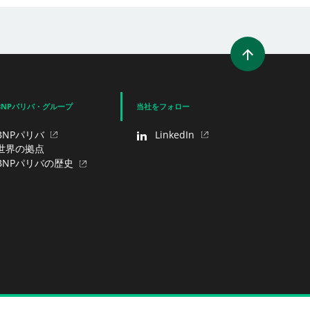
を開く）
ィンドウを開く）
ェア（新規ウィンドウを開く）
でシェア
BNPパリバ・グループ
当社をフォロー
BNPパリバ
LinkedIn
世界の拠点
BNPパリバの歴史