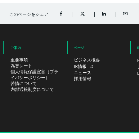
このページをシェア
FACEBOOKでシェア（新規ウィンドウ
TWITTERでシェア（新規ウ
LINKEDINでシ
メール
ご案内
ページ
重要事項
ビジネス概要
為替レート
IR情報
個人情報保護宣言（プラ
ニュース
イバシーポリシー）
採用情報
苦情について
内部通報制度について