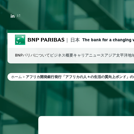
LINKEDIN
BNP Paribas
日本
The bank for a changing 
BNPパリバについて
ビジネス概要
キャリア
ニュース
アジア太平洋地
ホーム
>
アフリカ開発銀行発行「アフリカの人々の生活の質向上ボンド」の
検索ワードを入力