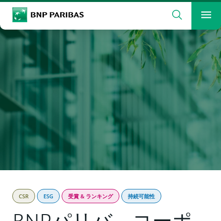
検索
BNP Paribas
メ
検索ワードを入力
検索
CSR
ESG
受賞 & ランキング
持続可能性