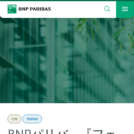
検索
BNP Paribas
メ
検索ワードを入力
検索
CSR
TENNIS