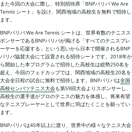
また今回の大会に際し、特別招待席「BNPパリバ We Are
Tennis シート」を設け、関西地域の高校生を無料
で
招待し
ます。
BNPパリバ We Are Tennis シートは、世界有数のテニスス
ポンサーであるBNPパリバが掲げる「すべてのテニスプレ
ーヤーを応援する」という思いから日本で開催されるBNP
パリバ協賛大会にて設置される招待シートです。2018年か
ら開始した本プログラムで招待した高校生は総勢250名を
超え、今回のフェドカップでは、関西地域の高校生20名を
大会全日程の試合に無料で招待します。BNPパリバは
全国
高校センバツテニス大会
も第59回大会よりスポンサーし、
高校生の選手達がプロのテニスの魅力を体感し、将来有望
なテニスプレーヤーとして世界に羽ばたくことを願ってい
ます。
BNPパリバは45年以上に渡り、世界中の様々なテニス大会