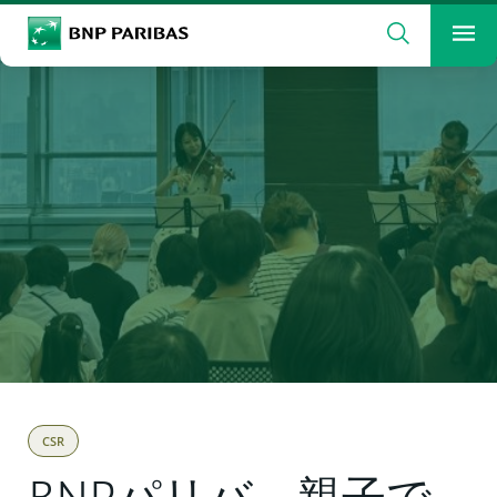
検索
BNP Paribas
メ
検索ワードを入力
検索
CSR