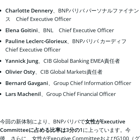
Charlotte Dennery
、BNPパリバ パーソナルファイナン
ス Chief Executive Officer
Elena Goitini
、BNL Chief Executive Officer
Pauline Leclerc-Glorieux
、BNPパリバ カーディフ
Chief Executive Officer
Yannick Jung
、CIB Global Banking EMEA責任者
Olivier Osty
、CIB Global Markets責任者
Bernard Gavgani
、Group Chief Information Officer
Lars Machenil
、Group Chief Financial Officer
今回の新体制により、BNPパリバで
女性が
Executive
Committeeに占める比率は3分の1
に上っています。今
後、さらに、女性がExecutive CommitteeおよびG100（グ