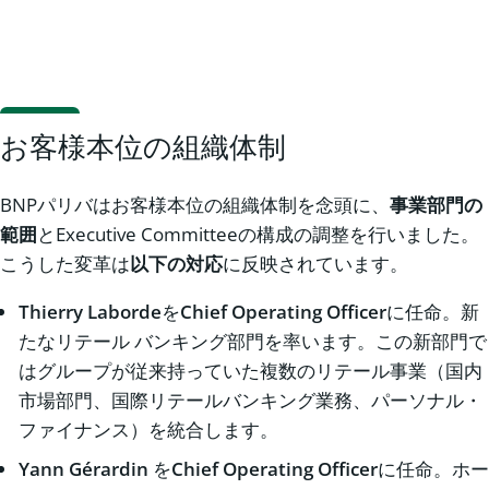
お客様本位の組織体制
BNPパリバはお客様本位の組織体制を念頭に、
事業部門の
範囲
とExecutive Committeeの構成の調整を行いました。
こうした変革は
以下の対応
に反映されています。
Thierry Laborde
を
Chief Operating Officer
に任命。新
たなリテール バンキング部門を率います。この新部門で
はグループが従来持っていた複数のリテール事業（国内
市場部門、国際リテールバンキング業務、パーソナル・
ファイナンス）を統合します。
Yann Gérardin
を
Chief Operating Officer
に任命。ホー