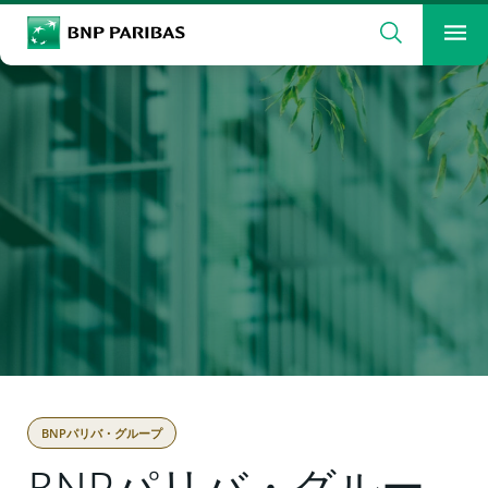
検索
BNP Paribas
メ
検索ワードを入力
検索
BNPパリバ・グループ