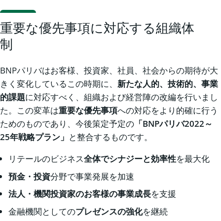
重要な優先事項に対応する組織体
制
BNPパリバはお客様、投資家、社員、社会からの期待が大
きく変化しているこの時期に、
新たな人的、技術的、事業
的課題
に対応すべく、組織および経営陣の改編を行いまし
た。この変革は
重要な優先事項
への対応をより的確に行う
ためのものであり、今後策定予定の
「
BNPパリバ2022～
25年戦略プラン」
と整合するものです。
リテールのビジネス
全体でシナジーと効率性
を最大化
預金・投資
分野で事業発展を加速
法人・機関投資家のお客様の事業成長
を支援
金融機関としての
プレゼンスの強化
を継続