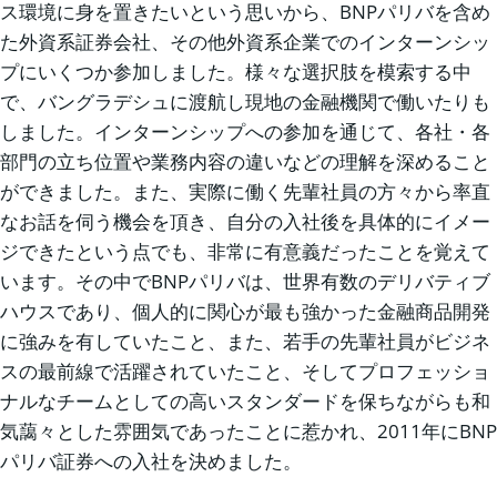
ス環境に身を置きたいという思いから、BNPパリバを含め
た外資系証券会社、その他外資系企業でのインターンシッ
プにいくつか参加しました。様々な選択肢を模索する中
で、バングラデシュに渡航し現地の金融機関で働いたりも
しました。インターンシップへの参加を通じて、各社・各
部門の立ち位置や業務内容の違いなどの理解を深めること
ができました。また、実際に働く先輩社員の方々から率直
なお話を伺う機会を頂き、自分の入社後を具体的にイメー
ジできたという点でも、非常に有意義だったことを覚えて
います。その中でBNPパリバは、世界有数のデリバティブ
ハウスであり、個人的に関心が最も強かった金融商品開発
に強みを有していたこと、また、若手の先輩社員がビジネ
スの最前線で活躍されていたこと、そしてプロフェッショ
ナルなチームとしての高いスタンダードを保ちながらも和
気藹々とした雰囲気であったことに惹かれ、2011年にBNP
パリバ証券への入社を決めました。