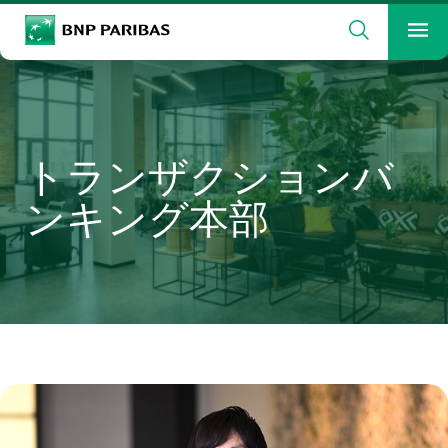
検索
BNP Paribas
メ
検索ワードを入力
検索
トランザクションバ
ンキング本部