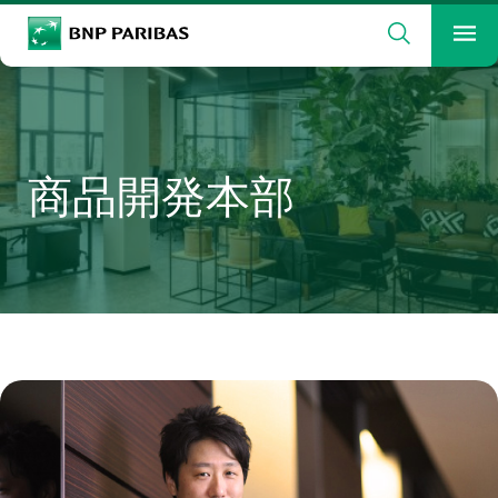
検索
BNP Paribas
メ
検索ワードを入力
検索
商品開発本部