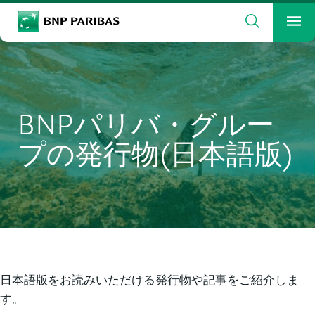
検索
BNP Paribas
メ
検索ワードを入力
検索
BNPパリバ・グルー
プの発行物(日本語版)
日本語版をお読みいただける発行物や記事をご紹介しま
す。